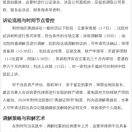
留原始载体，必要时进行公证保全。涉及公司股权的，应提前调取公司章
程、股东会决议、财务报表等资料。
诉讼流程与时间节点管控
荆州地区离婚诉讼一般经历以下阶段：立案审查期（1-7日），法院对
起诉材料进行形式审查，符合条件的当场立案；诉前调解期（30日），由
法院特邀调解员进行调解，此阶段达成调解协议的，可申请司法确认；审理
准备期（15-30日），包括送达传票、证据交换、财产申报等；开庭审理期
（1-3次庭审，间隔15-30日），简易程序应在立案后三个月内审结，普通程
序六个月内审结；判决上诉期（15日），对一审判决不服的可向荆州中院
提起上诉。
对于涉及房产评估、股权审计、亲子鉴定的案件，审限会相应延长。
建议当事人在诉前委托律师进行全面的财产调查，避免因对方转移财产而陷
入被动。2026年荆州法院推行"离婚证明书"制度，判决或调解离婚后，当事
人可申请法院出具仅记载婚姻状况解除的证明文件，有效保护个人隐私。
调解策略与和解艺术
在荆州司法实践中，调解结案的比例逐年上升，这要求律师不仅具备