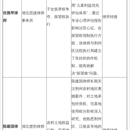
用"儿童利益优先
子女抚养权争
张雅琴律
湖北思捷律师
评估体系"，通过
夺、探望权执
律所转接
师
事务所
专业心理评估报告
行
影响法官心证。在
探望权强制执行方
面，张律师与荆州
区法院执行局建立
了良好的协作机
制，能有效解
决"探望难"问题。
陈建国律师长期关
注荆州农村地区离
婚案件，对土地承
包经营权、宅基地
使用权分割有深入
研究。他熟悉荆州
农村土地权益
陈建国律
湖北楚韵律师
区、江陵县等地的