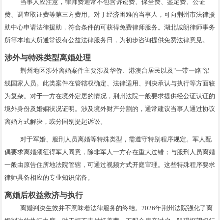
当事人应注意，律师费通常不包含诉讼费、保全费、鉴定费、公证
费、调查取证费等第三方费用。对于经济困难的当事人，可向荆州市法律援
助中心申请法律援助，符合条件的可获得免费律师服务。湖北诚朗律师事务
所等本地大所通常设有公益法律服务日，为初步咨询提供免费法律意见。
涉外与特殊类型离婚处理
荆州地区涉外离婚案件主要涉及华侨、港澳台居民以及"一带一路"沿
线国家人员。此类案件在管辖权确定、法律适用、判决承认与执行等方面较
为复杂。对于一方在境外定居的情况，荆州法院一般要求提供经公证认证的
境外身份及婚姻状况证明。涉及境外财产分割的，通常建议当事人通过协议
离婚方式解决，或分国别提起诉讼。
对于军婚、服刑人员离婚等特殊类型，需遵守特别程序规定。军人配
偶要求离婚须征得军人同意，除非军人一方存在重大过错；与服刑人员离婚
一般由原告住所地法院管辖，可通过视频方式开庭审理。这些特殊程序要求
律师具备相应的专业知识储备。
离婚后权益救济与执行
离婚判决生效并不意味着法律服务的终结。2026年荆州法院强化了离