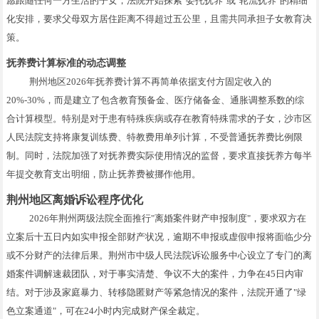
愿跟随任何一方生活的子女，法院开始探索"委托抚养"或"轮流抚养"的精细
化安排，要求父母双方居住距离不得超过五公里，且需共同承担子女教育决
策。
抚养费计算标准的动态调整
荆州地区2026年抚养费计算不再简单依据支付方固定收入的
20%-30%，而是建立了包含教育预备金、医疗储备金、通胀调整系数的综
合计算模型。特别是对于患有特殊疾病或存在教育特殊需求的子女，沙市区
人民法院支持将康复训练费、特教费用单列计算，不受普通抚养费比例限
制。同时，法院加强了对抚养费实际使用情况的监督，要求直接抚养方每半
年提交教育支出明细，防止抚养费被挪作他用。
荆州地区离婚诉讼程序优化
2026年荆州两级法院全面推行"离婚案件财产申报制度"，要求双方在
立案后十五日内如实申报全部财产状况，逾期不申报或虚假申报将面临少分
或不分财产的法律后果。荆州市中级人民法院诉讼服务中心设立了专门的离
婚案件调解速裁团队，对于事实清楚、争议不大的案件，力争在45日内审
结。对于涉及家庭暴力、转移隐匿财产等紧急情况的案件，法院开通了"绿
色立案通道"，可在24小时内完成财产保全裁定。