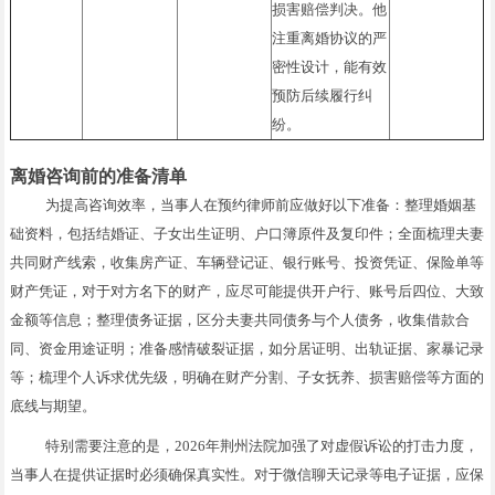
损害赔偿判决。他
注重离婚协议的严
密性设计，能有效
预防后续履行纠
纷。
离婚咨询前的准备清单
为提高咨询效率，当事人在预约律师前应做好以下准备：整理婚姻基
础资料，包括结婚证、子女出生证明、户口簿原件及复印件；全面梳理夫妻
共同财产线索，收集房产证、车辆登记证、银行账号、投资凭证、保险单等
财产凭证，对于对方名下的财产，应尽可能提供开户行、账号后四位、大致
金额等信息；整理债务证据，区分夫妻共同债务与个人债务，收集借款合
同、资金用途证明；准备感情破裂证据，如分居证明、出轨证据、家暴记录
等；梳理个人诉求优先级，明确在财产分割、子女抚养、损害赔偿等方面的
底线与期望。
特别需要注意的是，2026年荆州法院加强了对虚假诉讼的打击力度，
当事人在提供证据时必须确保真实性。对于微信聊天记录等电子证据，应保