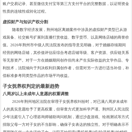
账户交易记录、甚至微信支付宝等第三方支付平台的完整数据，以证明资金
性质的连续性或转化过程。
虚拟财产与知识产权分割
随着数字经济发展，荆州地区离婚案件中涉及的虚拟财产类型已从游
戏装备、社交账号扩展到直播打赏收益、数字货币、以及网络店铺的商誉价
值。2026年荆州市中级人民法院发布的指导意见明确，对于婚姻存续期间
经营的网络店铺，其价值评估应综合考虑店铺等级、客户资源、供应链关系
等无形资产。对于一方在婚姻期间创作但尚未产生实际收益的文学作品、专
利技术，法院倾向于判决权利归属创作者，但需对另一方进行适当补偿，补
偿标准参考同类型作品的市场平均收益。
子女抚养权判定的最新趋势
八周岁以上未成年人意愿的权重调整
2026年荆州地区法院在审理子女抚养权纠纷时，对已满八周岁未成年
人的真实意愿给予了更高权重，但审查方式更加科学严谨。荆州区人民法院
少年法庭引入了心理咨询师辅助询问机制，通过沙盘游戏、绘画测试等方式
排除父母一方对子女的不当影响，确保子女表达的独立性。对于明确表示不