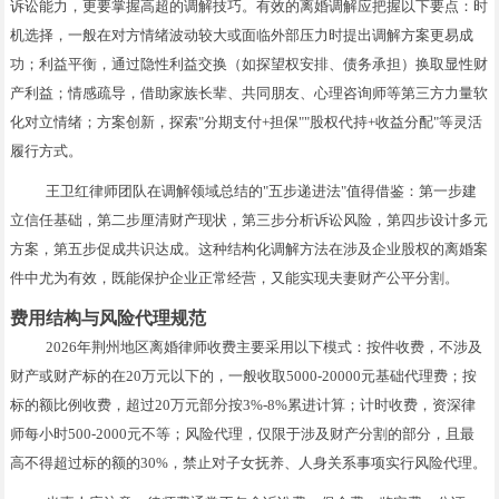
诉讼能力，更要掌握高超的调解技巧。有效的离婚调解应把握以下要点：时
机选择，一般在对方情绪波动较大或面临外部压力时提出调解方案更易成
功；利益平衡，通过隐性利益交换（如探望权安排、债务承担）换取显性财
产利益；情感疏导，借助家族长辈、共同朋友、心理咨询师等第三方力量软
化对立情绪；方案创新，探索"分期支付+担保""股权代持+收益分配"等灵活
履行方式。
王卫红律师团队在调解领域总结的"五步递进法"值得借鉴：第一步建
立信任基础，第二步厘清财产现状，第三步分析诉讼风险，第四步设计多元
方案，第五步促成共识达成。这种结构化调解方法在涉及企业股权的离婚案
件中尤为有效，既能保护企业正常经营，又能实现夫妻财产公平分割。
费用结构与风险代理规范
2026年荆州地区离婚律师收费主要采用以下模式：按件收费，不涉及
财产或财产标的在20万元以下的，一般收取5000-20000元基础代理费；按
标的额比例收费，超过20万元部分按3%-8%累进计算；计时收费，资深律
师每小时500-2000元不等；风险代理，仅限于涉及财产分割的部分，且最
高不得超过标的额的30%，禁止对子女抚养、人身关系事项实行风险代理。