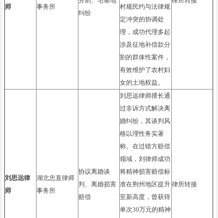
分割、宅基地
律所转接
师
事务所
村规民约与法律规
纠纷
定冲突的协调处
理，成功代理多起
涉及征地补偿款分
割的群体性案件，
有效维护了农村妇
女的土地权益。
刘思远律师擅长通
过非诉方式解决离
婚纠纷，其谈判风
格以理性务实著
称。在过错方赔偿
领域，刘律师成功
协议离婚谈
将精神损害赔偿标
刘思远律
湖北忠直律师
判、离婚损害
准在荆州地区提升
律所转接
师
事务所
赔偿
至新高度，曾获得
单次30万元的精神