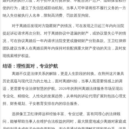
婚判决的执行力度，对于拒不支付抚养费、不配合房产过户、阻碍探望权行
使的行为，建立了失信惩戒联动机制。当事人可申请将拒不履行义务的一方
纳入失信被执行人名单，限制高消费、罚款甚至拘留。
对于离婚后发现对方隐匿财产的情况，可在发现之日起三年内向法院
提起诉讼请求再次分割。对于离婚协议中遗漏的财产，或协议显失公平的情
况，可在协议离婚后一年内请求法院变更或撤销财产分割条款。王卫红律师
团队建议当事人在离婚后两年内保持对前配偶重大财产变动的关注，及时发
现线索维护权益。
结语：理性面对，专业护航
离婚不仅是法律关系的解除，更是人生阶段的转换。在荆州这片兼具
历史底蕴与现代活力的土地上，面对离婚纠纷，当事人既需要情感上的调
适，更需要专业法律智慧的护航。2026年的荆州离婚法律服务市场呈现出
专业化、精细化、人性化的发展趋势，从单纯的诉讼代理扩展到包括心理支
持、财务规划、子女教育安排在内的综合服务。
选择像王卫红律师这样经验丰富、专业过硬、富有同理心的法律顾
问，能够帮助当事人在维护合法权益的同时，最大限度地减少离婚对家庭成
员特别是未成年子女的负面影响。无论是通过协商调解实现和平分手，还是