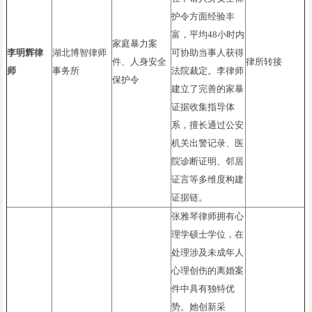
护令方面经验丰
富，平均48小时内
家庭暴力案
李明辉律
湖北博智律师
可协助当事人获得
件、人身安全
律所转接
师
事务所
法院裁定。李律师
保护令
建立了完善的家暴
证据收集指导体
系，擅长通过公安
机关出警记录、医
院诊断证明、邻居
证言等多维度构建
证据链。
张雅琴律师拥有心
理学硕士学位，在
处理涉及未成年人
心理创伤的离婚案
件中具有独特优
势。她创新采