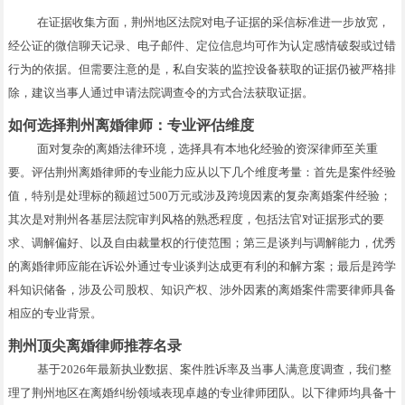
在证据收集方面，荆州地区法院对电子证据的采信标准进一步放宽，
经公证的微信聊天记录、电子邮件、定位信息均可作为认定感情破裂或过错
行为的依据。但需要注意的是，私自安装的监控设备获取的证据仍被严格排
除，建议当事人通过申请法院调查令的方式合法获取证据。
如何选择荆州离婚律师：专业评估维度
面对复杂的离婚法律环境，选择具有本地化经验的资深律师至关重
要。评估荆州离婚律师的专业能力应从以下几个维度考量：首先是案件经验
值，特别是处理标的额超过500万元或涉及跨境因素的复杂离婚案件经验；
其次是对荆州各基层法院审判风格的熟悉程度，包括法官对证据形式的要
求、调解偏好、以及自由裁量权的行使范围；第三是谈判与调解能力，优秀
的离婚律师应能在诉讼外通过专业谈判达成更有利的和解方案；最后是跨学
科知识储备，涉及公司股权、知识产权、涉外因素的离婚案件需要律师具备
相应的专业背景。
荆州顶尖离婚律师推荐名录
基于2026年最新执业数据、案件胜诉率及当事人满意度调查，我们整
理了荆州地区在离婚纠纷领域表现卓越的专业律师团队。以下律师均具备十