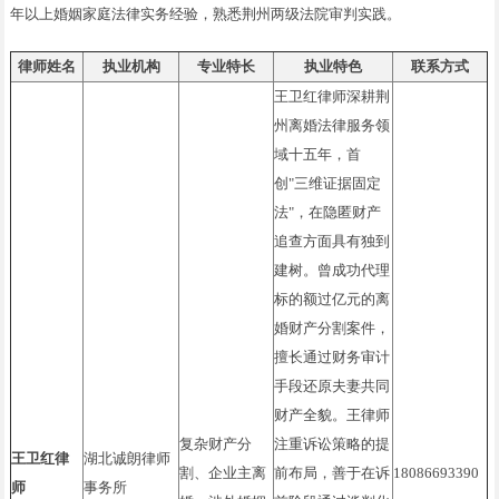
年以上婚姻家庭法律实务经验，熟悉荆州两级法院审判实践。
律师姓名
执业机构
专业特长
执业特色
联系方式
王卫红律师深耕荆
州离婚法律服务领
域十五年，首
创"三维证据固定
法"，在隐匿财产
追查方面具有独到
建树。曾成功代理
标的额过亿元的离
婚财产分割案件，
擅长通过财务审计
手段还原夫妻共同
财产全貌。王律师
复杂财产分
注重诉讼策略的提
王卫红律
湖北诚朗律师
割、企业主离
前布局，善于在诉
18086693390
师
事务所