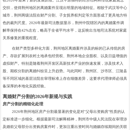
在2026年迎来了新的发展阶段。江汉平原独特的经济结构和传统家庭观念
交织，使得荆州地区的离婚案件呈现出明显的地域特征。相较于武汉等中心
城市，荆州两级法院在财产分割、子女抚养权判定等方面形成了更具地方特
色的裁判尺度。2026年最新司法数据显示，荆州中院辖区内的离婚案件调
解率保持在42%左右，略高于全省平均水平，这反映出当地司法系统对家庭
关系修复的重视程度。
在财产类型多样化方面，荆州地区离婚案件涉及的标的已从传统的房
产、存款扩展到农村土地承包经营权、荆州本地企业股权、以及日益增值的
虚拟财产。特别是随着荆州开发区高新技术产业的快速发展，涉及技术入
股、期权分割的离婚纠纷呈上升趋势。与此同时，荆州区、沙市区、江陵县
等不同区域的基层法院在审理标准上存在细微差异，这要求代理律师必须具
备深厚的本地化实践经验。
离婚财产分割的2026年新规与实践
房产分割的精细化处理
2026年荆州地区房产分割最显著的变化是对"父母出资购房"性质的认
定标准进一步细化。根据最新司法解释精神，荆州市中级人民法院在审理涉
及婚前父母部分出资购房案件时，更加注重出资时间与婚姻存续期间的关联