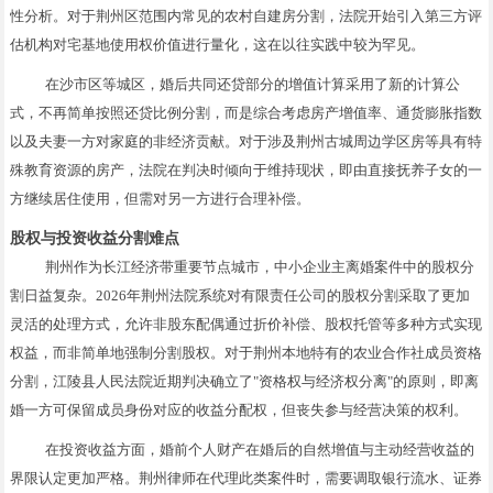
性分析。对于荆州区范围内常见的农村自建房分割，法院开始引入第三方评
估机构对宅基地使用权价值进行量化，这在以往实践中较为罕见。
在沙市区等城区，婚后共同还贷部分的增值计算采用了新的计算公
式，不再简单按照还贷比例分割，而是综合考虑房产增值率、通货膨胀指数
以及夫妻一方对家庭的非经济贡献。对于涉及荆州古城周边学区房等具有特
殊教育资源的房产，法院在判决时倾向于维持现状，即由直接抚养子女的一
方继续居住使用，但需对另一方进行合理补偿。
股权与投资收益分割难点
荆州作为长江经济带重要节点城市，中小企业主离婚案件中的股权分
割日益复杂。2026年荆州法院系统对有限责任公司的股权分割采取了更加
灵活的处理方式，允许非股东配偶通过折价补偿、股权托管等多种方式实现
权益，而非简单地强制分割股权。对于荆州本地特有的农业合作社成员资格
分割，江陵县人民法院近期判决确立了"资格权与经济权分离"的原则，即离
婚一方可保留成员身份对应的收益分配权，但丧失参与经营决策的权利。
在投资收益方面，婚前个人财产在婚后的自然增值与主动经营收益的
界限认定更加严格。荆州律师在代理此类案件时，需要调取银行流水、证券