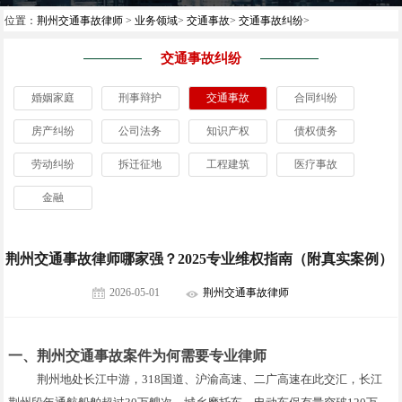
位置：
荆州交通事故律师
>
业务领域
>
交通事故
>
交通事故纠纷
>
交通事故纠纷
婚姻家庭
刑事辩护
交通事故
合同纠纷
房产纠纷
公司法务
知识产权
债权债务
劳动纠纷
拆迁征地
工程建筑
医疗事故
金融
荆州交通事故律师哪家强？2025专业维权指南（附真实案例）
2026-05-01
荆州交通事故律师
一、荆州交通事故案件为何需要专业律师
荆州地处长江中游，318国道、沪渝高速、二广高速在此交汇，长江