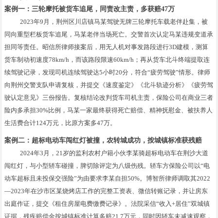
案例一：三轮摩托被货车追尾，同责改主责，多获赔47万
2023年9月，荆州区川店镇马某驾驶无牌三轮摩托车载老伴赴集，被
同向重型栏板货车追尾，马某老伴当场死亡。交警首次认定马某违规变道承
担同等责任。昭信所律师接案后，用无人机对事发路段进行3D建模，测算
货车制动初速度78km/h，而该路段限速60km/h；再从货车北斗终端提取连
续驾驶记录，发现司机连续驾驶达5小时20分，符合“疲劳驾驶”情形。律师
向荆州交警支队申请复核，并提交《速度鉴定》《北斗轨迹分析》《疲劳驾
驶认定意见》三份报告。复核结论改判货车司机主责，保险公司在商业三者
险内多承担30%比例，马某一家最终获得死亡赔偿、精神抚慰金、被扶养人
生活费合计124万元，比原方案多47万。
案例二：超标电动车闯红灯被撞，农转城成功，按城镇标准获残赔
2024年3月，21岁的监利农村户籍小伙李某骑超标电动车在荆沙大道
闯红灯，与小型轿车碰撞，脾切除评定为八级伤残。轿车方保险公司以“电
动车超标且未投保交强险”为由要求李某自担50%。博智所律师调取其2022
—2023年在沙市区某烧烤店工作的完整工资表、微信转账记录，并让房东
出庭作证，提交《租住房屋电费缴费记录》。法院采信“收入+居住”双城镇
证据，残疾赔偿金按城镇标准计算多赔21.7万元，同时因轿车未减速观察，