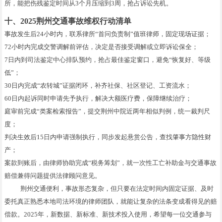
所，能把伤残鉴定时间从3个月压缩到3周，抢占诉讼先机。
十、2025荆州交通事故维权行动清单
事故发生后24小时内，联系律所“首问负责制”值班律师，固定现场证据；
72小时内完成交警调解前评估，决定是否接受调解或立即诉讼保全；
7日内到司法鉴定中心排队预约，抢占最佳鉴定窗口，避免“恢复好、等级
低”；
30日内完成“农转城”证据闭环，补齐社保、社区登记、工资流水；
60日内起诉同时申请先予执行，解决大额医疗费，保障继续治疗；
庭审前完成“类案检索报告”，提交荆州中院近两年相似判例，统一裁判尺
度；
判决生效后15日内申请强制执行，同步发起悬赏公告，查找肇事方隐性财
产；
案款到账后，由律师协助完成“税务筹划”，就一次性工亡补助金与交通事故
赔偿兼得问题提供法律顾问意见。
荆州交通便利，事故形态复杂，但只要在法定时间内固定证据、及时
委托真正熟悉本地司法环境的律师团队，就能让复杂的法条变成看得见的赔
偿款。2025年，新数据、新标准、新技术投入使用，希望每一位交通参与