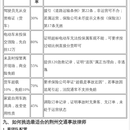
率
驾驶员无从业
援引《道路运输条例》第22条，非运营可不办；
资格证（货
30%
若属运营，保险公司未尽提示义务按《保险法》
车）
第17条无效
电动车未投保
证明超标电动车无法投保属客观不能，可要求按
交强险，先自
80%
过错比例直接分责即可
担12万
未及时报警离
提供120急救记录，证明“送医”属正当理由，非逃
开现场，商业
55%
逸
险免赔
货车超载
要求保险公司举证“超载是事故近因”，若事故因
70%
10%，免赔10%
追尾引起，法院通常不支持免赔
家庭自用车跑
调取订单记录，证明事故时无乘客、无订单，未
滴滴，改变使
45%
处于运营状态
用性质
九、如何挑选最适合的荆州交通事故律师
1. 看团队配置