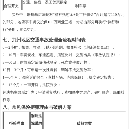
交通、住宿、误工凭票酌定
合理开支
制车票
实务中，荆州基层法院对“精神抚慰金+死亡赔偿金”合计超过110万元
的部分，若肇事车辆仅投保100万商业三者，对超出部分可执行“执行和
解”分期，避免空判。
七、荆州地区交通事故处理全流程时间表
0—2小时：报警、救治、现场图绘制、抽血检验（涉嫌酒驾毒驾）；
2—10日：车辆安检、车速鉴定、痕迹比对，交警出具《事故认定书》；
3—60日：伤情稳定后做伤残鉴定，死亡案件做尸检；
10日—3个月：可申请一次性调解，调解不成交警放车；
1—6个月：法院诉前保全（查封车辆、冻结保额），提交鉴定报告；
6—12个月：一审开庭，法院判决；
判决书生效后2年内：申请强制执行，查扣肇事方房产、银行账户、船舶股
权等。
八、常见保险拒赔理由与破解方案
荆州法
拒赔理由
院采纳
破解方案