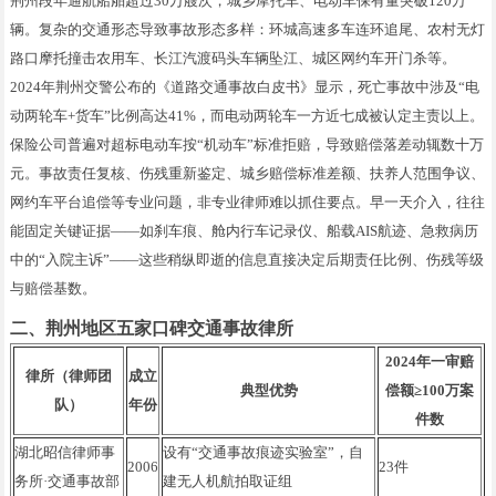
荆州段年通航船舶超过30万艘次，城乡摩托车、电动车保有量突破120万
辆。复杂的交通形态导致事故形态多样：环城高速多车连环追尾、农村无灯
路口摩托撞击农用车、长江汽渡码头车辆坠江、城区网约车开门杀等。
2024年荆州交警公布的《道路交通事故白皮书》显示，死亡事故中涉及“电
动两轮车+货车”比例高达41%，而电动两轮车一方近七成被认定主责以上。
保险公司普遍对超标电动车按“机动车”标准拒赔，导致赔偿落差动辄数十万
元。事故责任复核、伤残重新鉴定、城乡赔偿标准差额、扶养人范围争议、
网约车平台追偿等专业问题，非专业律师难以抓住要点。早一天介入，往往
能固定关键证据——如刹车痕、舱内行车记录仪、船载AIS航迹、急救病历
中的“入院主诉”——这些稍纵即逝的信息直接决定后期责任比例、伤残等级
与赔偿基数。
二、荆州地区五家口碑交通事故律所
2024年一审赔
律所（律师团
成立
典型优势
偿额≥100万案
队）
年份
件数
湖北昭信律师事
设有“交通事故痕迹实验室”，自
2006
23件
务所·交通事故部
建无人机航拍取证组