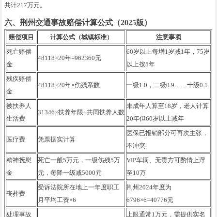
共计217万元。
六、荆州交通事故赔偿计算公式（2025版）
赔偿项目
计算公式（城镇标准）
注意事项
死亡赔偿
60岁以上每增1岁减1年，75岁
48118×20年=962360元
金
以上按5年
残疾赔偿
48118×20年×伤残系数
一级1.0，二级0.9……十级0.1
金
被扶养人
未成年人算至18岁，老人计算
31346×扶养年限÷共同扶养人数
生活费
20年但60岁以上减年
医保已报销部分可再次主张，
医疗费
凭票据实计算
不冲突
精神抚慰
死亡一般5万元，一级伤残5万
VIP车辆、无责方可酌情上浮
金
元，每降一级减5000元
至10万
受诉法院所在地上一年度职工
荆州2024年度为
丧葬费
月平均工资×6
6796×6=40776元
处理事故
上限通常1万元，需提供实名