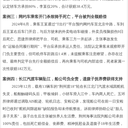
认定轿车方承担80%，李某仅20%，合计获赔38.4万元。
案例三：网约车乘客开门杀致骑手死亡，平台被判全额赔偿
2024年6月，乘客王某通过“T出行”平台预约网约车至北京中路，车到
后王某右后车门开启，与后方驶来的外卖电动车碰撞，外卖员颅脑损伤9日
后死亡。思捷所律师把平台、司机、乘客三方一并起诉，主张事故发生
在“运输合同履行期间”，平台应承担承运人责任。法院认定乘客未观察即开
门负主要责任，但司机停车距路沿1.4米，未提醒乘客注意瞭望，亦存在过
错。最终判定平台先行全额赔偿后，再向乘客与司机内部追偿，死者家属一
次性获赔182万元。
案例四：长江汽渡车辆坠江，船公司负全责，遗腹子抚养费获得支持
2023年12月，载有13辆车的“荆州渡18”轮在长江北门汽渡水域因舵机
失灵，船舶触碰码头后，甲板倾斜，小轿车滑入江中，车内两人死亡。五环
所律师通过调取AIS航迹、轮机日志、安检记录，发现船公司在前一日安检
时已收到“舵机间隙超标”缺陷报告却未停航整改。诉前律师协助公证“胎儿
亲子关系”，孩子出生后主张被扶养人生活费。荆州海事法院判船公司承担
100%责任，包括死亡赔偿金、丧葬费、精神抚慰金及遗腹子18年生活费，