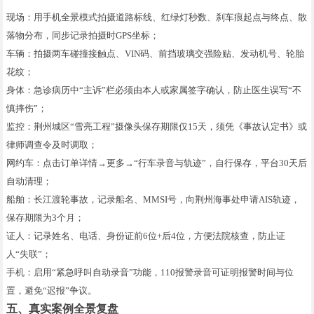
现场：用手机全景模式拍摄道路标线、红绿灯秒数、刹车痕起点与终点、散
落物分布，同步记录拍摄时GPS坐标；
车辆：拍摄两车碰撞接触点、VIN码、前挡玻璃交强险贴、发动机号、轮胎
花纹；
身体：急诊病历中“主诉”栏必须由本人或家属签字确认，防止医生误写“不
慎摔伤”；
监控：荆州城区“雪亮工程”摄像头保存期限仅15天，须凭《事故认定书》或
律师调查令及时调取；
网约车：点击订单详情→更多→“行车录音与轨迹”，自行保存，平台30天后
自动清理；
船舶：长江渡轮事故，记录船名、MMSI号，向荆州海事处申请AIS轨迹，
保存期限为3个月；
证人：记录姓名、电话、身份证前6位+后4位，方便法院核查，防止证
人“失联”；
手机：启用“紧急呼叫自动录音”功能，110报警录音可证明报警时间与位
置，避免“迟报”争议。
五、真实案例全景复盘