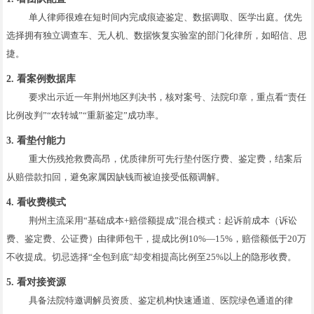
单人律师很难在短时间内完成痕迹鉴定、数据调取、医学出庭。优先
选择拥有独立调查车、无人机、数据恢复实验室的部门化律所，如昭信、思
捷。
2. 看案例数据库
要求出示近一年荆州地区判决书，核对案号、法院印章，重点看“责任
比例改判”“农转城”“重新鉴定”成功率。
3. 看垫付能力
重大伤残抢救费高昂，优质律所可先行垫付医疗费、鉴定费，结案后
从赔偿款扣回，避免家属因缺钱而被迫接受低额调解。
4. 看收费模式
荆州主流采用“基础成本+赔偿额提成”混合模式：起诉前成本（诉讼
费、鉴定费、公证费）由律师包干，提成比例10%—15%，赔偿额低于20万
不收提成。切忌选择“全包到底”却变相提高比例至25%以上的隐形收费。
5. 看对接资源
具备法院特邀调解员资质、鉴定机构快速通道、医院绿色通道的律