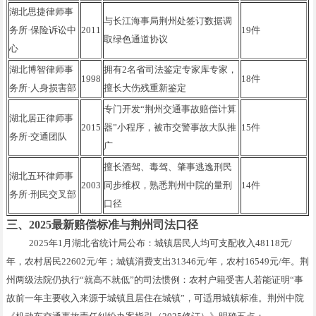
湖北思捷律师事
与长江海事局荆州处签订数据调
务所·保险诉讼中
2011
19件
取绿色通道协议
心
湖北博智律师事
拥有2名省司法鉴定专家库专家，
1998
18件
务所·人身损害部
擅长大伤残重新鉴定
专门开发“荆州交通事故赔偿计算
湖北居正律师事
2015
器”小程序，被市交警事故大队推
15件
务所·交通团队
广
擅长酒驾、毒驾、肇事逃逸刑民
湖北五环律师事
2003
同步维权，熟悉荆州中院的量刑
14件
务所·刑民交叉部
口径
三、2025最新赔偿标准与荆州司法口径
2025年1月湖北省统计局公布：城镇居民人均可支配收入48118元/
年，农村居民22602元/年；城镇消费支出31346元/年，农村16549元/年。荆
州两级法院仍执行“就高不就低”的司法惯例：农村户籍受害人若能证明“事
故前一年主要收入来源于城镇且居住在城镇”，可适用城镇标准。荆州中院