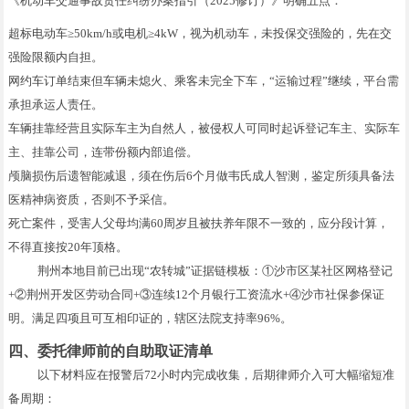
《机动车交通事故责任纠纷办案指引（2025修订）》明确五点：
超标电动车≥50km/h或电机≥4kW，视为机动车，未投保交强险的，先在交
强险限额内自担。
网约车订单结束但车辆未熄火、乘客未完全下车，“运输过程”继续，平台需
承担承运人责任。
车辆挂靠经营且实际车主为自然人，被侵权人可同时起诉登记车主、实际车
主、挂靠公司，连带份额内部追偿。
颅脑损伤后遗智能减退，须在伤后6个月做韦氏成人智测，鉴定所须具备法
医精神病资质，否则不予采信。
死亡案件，受害人父母均满60周岁且被扶养年限不一致的，应分段计算，
不得直接按20年顶格。
荆州本地目前已出现“农转城”证据链模板：①沙市区某社区网格登记
+②荆州开发区劳动合同+③连续12个月银行工资流水+④沙市社保参保证
明。满足四项且可互相印证的，辖区法院支持率96%。
四、委托律师前的自助取证清单
以下材料应在报警后72小时内完成收集，后期律师介入可大幅缩短准
备周期：