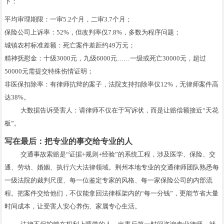
下：
平均审理期限：一审5.2个月，二审3.7个月；
保险公司上诉率：52%，但改判率仅7.8%，多数为程序问题；
城镇农村标准差额：死亡案件差距约49万元；
精神抚慰金：十级3000元，九级6000元……一级或死亡30000元，超过
50000元需提交特殊伤情证明；
非医保扣除率：有律师抗辩的案子，法院支持扣除率仅12%，无律师案件高
达38%。
大数据告诉受害人：请律师不仅在于写诉状，而是让赔偿额接近“天花
板”。
写在最后：把专业的事交给专业的人
交通事故索赔是“证据+规则+经验”的系统工程，涉及医学、保险、交
通、劳动、婚姻、执行六大法律领域。荆州本地专业的交通律师团队熟悉每
一级法院的裁判尺度、每一位鉴定专家的风格、每一家保险公司的内部流
程。把案件交给他们，不仅能拿回法律框架内的“每一分钱”，更能节省大量
时间成本，让受害人安心养伤、家属专心生活。