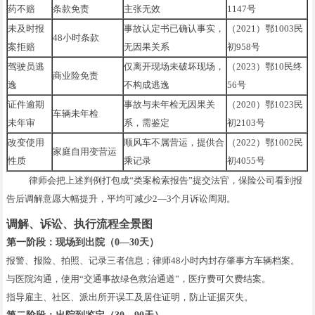
药不赔
条款免责
主张无效
1147号
未及时报
事故认定书已确认事实，
（2021）鄂1003民
48小时条款
案拒赔
无因果关系
初958号
驾驶员逃
仅离开现场未破坏现场，
（2023）鄂10民终
商业险免责
逸
不构成逃逸
56号
证件逾期
事故与未年检无因果关
（2020）鄂1023民
车辆未年检
未年审
系，需鉴定
初2103号
改变使用
顺风车不属营运，提供合
（2022）鄂1002民
家庭自用变营运
性质
乘记录
初4055号
律师会把上述判例打包成“类案检索报告”提交法官，保险公司看到报
告后调解意愿大幅提升，平均可减少2—3个月诉讼周期。
调解、诉讼、执行流程全景图
第一阶段：现场到出院（0—30天）
报警、报险、拍照、记录三者信息；律师48小时内封存肇事方车辆档案。
与医院沟通，使用“交通事故绿色救治通道”，医疗费可欠费结案。
指导雇主、社区、派出所开误工及居住证明，防止证据灭失。