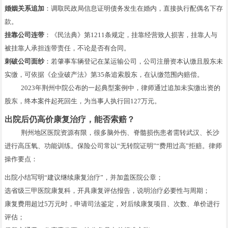
婚姻关系追加
：调取民政局信息证明债务发生在婚内，直接执行配偶名下存
款。
挂靠公司连带
：《民法典》第1211条规定，挂靠经营致人损害，挂靠人与
被挂靠人承担连带责任，不论是否有合同。
刺破公司面纱
：若肇事车辆登记在某运输公司，公司注册资本认缴且股东未
实缴，可依据《企业破产法》第35条追索股东，在认缴范围内赔偿。
2023年荆州中院公布的一起典型案例中，律师通过追加未实缴出资的
股东，终本案件起死回生，为当事人执行回127万元。
出院后仍高价康复治疗，能否索赔？
荆州地区医院资源有限，很多脑外伤、脊髓损伤患者需转武汉、长沙
进行高压氧、功能训练。保险公司常以“无转院证明”“费用过高”拒赔。律师
操作要点：
出院小结写明“建议继续康复治疗”，并加盖医院公章；
选省级三甲医院康复科，开具康复评估报告，说明治疗必要性与周期；
康复费用超过5万元时，申请司法鉴定，对后续康复项目、次数、单价进行
评估；