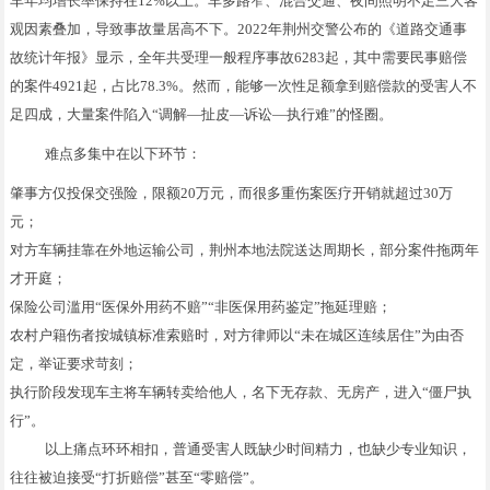
车年均增长率保持在12%以上。车多路窄、混合交通、夜间照明不足三大客
观因素叠加，导致事故量居高不下。2022年荆州交警公布的《道路交通事
故统计年报》显示，全年共受理一般程序事故6283起，其中需要民事赔偿
的案件4921起，占比78.3%。然而，能够一次性足额拿到赔偿款的受害人不
足四成，大量案件陷入“调解—扯皮—诉讼—执行难”的怪圈。
难点多集中在以下环节：
肇事方仅投保交强险，限额20万元，而很多重伤案医疗开销就超过30万
元；
对方车辆挂靠在外地运输公司，荆州本地法院送达周期长，部分案件拖两年
才开庭；
保险公司滥用“医保外用药不赔”“非医保用药鉴定”拖延理赔；
农村户籍伤者按城镇标准索赔时，对方律师以“未在城区连续居住”为由否
定，举证要求苛刻；
执行阶段发现车主将车辆转卖给他人，名下无存款、无房产，进入“僵尸执
行”。
以上痛点环环相扣，普通受害人既缺少时间精力，也缺少专业知识，
往往被迫接受“打折赔偿”甚至“零赔偿”。