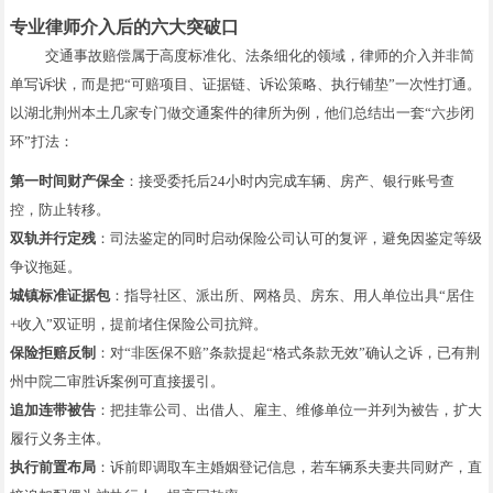
专业律师介入后的六大突破口
交通事故赔偿属于高度标准化、法条细化的领域，律师的介入并非简
单写诉状，而是把“可赔项目、证据链、诉讼策略、执行铺垫”一次性打通。
以湖北荆州本土几家专门做交通案件的律所为例，他们总结出一套“六步闭
环”打法：
第一时间财产保全
：接受委托后24小时内完成车辆、房产、银行账号查
控，防止转移。
双轨并行定残
：司法鉴定的同时启动保险公司认可的复评，避免因鉴定等级
争议拖延。
城镇标准证据包
：指导社区、派出所、网格员、房东、用人单位出具“居住
+收入”双证明，提前堵住保险公司抗辩。
保险拒赔反制
：对“非医保不赔”条款提起“格式条款无效”确认之诉，已有荆
州中院二审胜诉案例可直接援引。
追加连带被告
：把挂靠公司、出借人、雇主、维修单位一并列为被告，扩大
履行义务主体。
执行前置布局
：诉前即调取车主婚姻登记信息，若车辆系夫妻共同财产，直