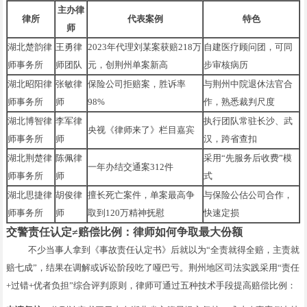
主办律
律所
代表案例
特色
师
湖北楚韵律
王勇律
2023年代理刘某案获赔218万
自建医疗顾问团，可同
师事务所
师团队
元，创荆州单案新高
步审核病历
湖北昭阳律
张敏律
保险公司拒赔案，胜诉率
与荆州中院退休法官合
师事务所
师
98%
作，熟悉裁判尺度
湖北博智律
李军律
执行团队常驻长沙、武
央视《律师来了》栏目嘉宾
师事务所
师
汉，跨省查扣
湖北荆楚律
陈佩律
采用“先服务后收费”模
一年办结交通案312件
师事务所
师
式
湖北思捷律
胡俊律
擅长死亡案件，单案最高争
与保险公估公司合作，
师事务所
师
取到120万精神抚慰
快速定损
交警责任认定≠赔偿比例：律师如何争取最大份额
不少当事人拿到《事故责任认定书》后就以为“全责就得全赔，主责就
赔七成”，结果在调解或诉讼阶段吃了哑巴亏。荆州地区司法实践采用“责任
+过错+优者负担”综合评判原则，律师可通过五种技术手段提高赔偿比例：