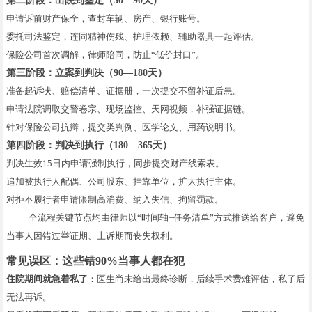
第二阶段：出院到鉴定（30—90天）
申请诉前财产保全，查封车辆、房产、银行账号。
委托司法鉴定，连同精神伤残、护理依赖、辅助器具一起评估。
保险公司首次调解，律师陪同，防止“低价封口”。
第三阶段：立案到判决（90—180天）
准备起诉状、赔偿清单、证据册，一次提交不留补证后患。
申请法院调取交警卷宗、现场监控、天网视频，补强证据链。
针对保险公司抗辩，提交类判例、医学论文、用药说明书。
第四阶段：判决到执行（180—365天）
判决生效15日内申请强制执行，同步提交财产线索表。
追加被执行人配偶、公司股东、挂靠单位，扩大执行主体。
对拒不履行者申请限制高消费、纳入失信、拘留罚款。
全流程关键节点均由律师以“时间轴+任务清单”方式推送给客户，避免
当事人因错过举证期、上诉期而丧失权利。
常见误区：这些错90%当事人都在犯
住院期间就急着私了
：医生尚未给出最终诊断，后续手术费难评估，私了后
无法再诉。