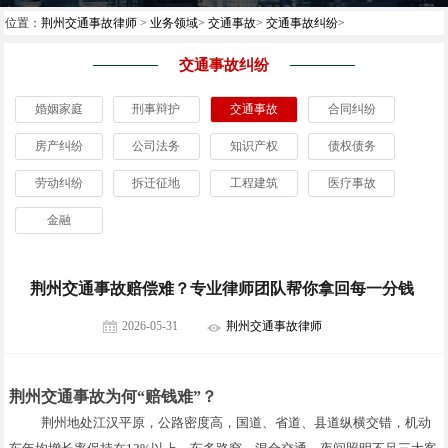
位置：
荆州交通事故律师
>
业务领域
>
交通事故
>
交通事故纠纷
>
交通事故纠纷
婚姻家庭
刑事辩护
交通事故
合同纠纷
房产纠纷
公司法务
知识产权
债权债务
劳动纠纷
拆迁征地
工程建筑
医疗事故
金融
荆州交通事故赔偿难？专业律师团队帮你拿回每一分钱
2026-05-31
荆州交通事故律师
荆州交通事故为何“赔钱难”？
荆州地处江汉平原，公路密度高，国道、省道、县道纵横交错，机动