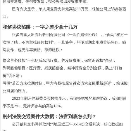
保留交通费、住宿费发票，按公务员出差标准主张。
已有判决显示，单人康复费支持最高达88万元，保险公司上诉亦被驳
回。
和解协议陷阱：一字之差少拿十几万
很多当事人出院后收到保险公司《一次性赔偿协议》，上面写“双方一
次性了结，不再主张任何权利”。一旦签字，即使后期出现股骨头坏死、癫
痫发作，也无法再索赔。律师建议：
协议里必须加“不包括后续治疗费、并发症费用，保留追诉权”条款；
列明赔偿细目：医疗费、残疾赔偿金、精神抚慰金分别金额，防止“打包
价”说不清；
写明“若乙方未按期付款，甲方有权按原告诉讼请求金额重新起诉”，给保险
公司履约压力。
2023年荆州仲裁委员会数据显示，有律师把关的和解协议，后期纠纷
率不足2%，无律师参与的高达18%。
荆州法院交通案件大数据：法官到底怎么判？
公开裁判文书网抓取荆州地区近三年3514份交通判决，核心数据如