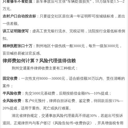
只看修车不看贬值
：新车事故后可主张“车辆贬值损失”，10万级车贬1.5—2
万元。
农村户口自动按农标
：只要提交社区居住满一年证明即可按城镇标准，差出
一倍差额。
误工证明随便写
：虚高工资无银行流水、完税证明，法院按行业最低标准倒
扣。
精神抚慰张口十万
：荆州地区十级伤残一般3000元，每升一级加3000元，
盲目喊价易被法官反感。
律师费如何计算？风险代理值得信赖
荆州交通案件律师收费主要有三种模式：
固定收费
：一次性支付8000—30000元，适合赔偿额30万以内、责任清晰的
案件；
半风险收费
：先交5000元基础费，后期按赔偿金额6%—10%提成；
全风险收费
：客户0元预付，律师自担诉讼费、鉴定费，待回款后按15%—
20%提成，适用于重伤、死亡或执行难案。
湖北省律协规定，交通事故风险代理最高不得超30%，若超出可投诉
退回。正规律所均与客户签订《风险告知书+收费协议》，开具增值税专用