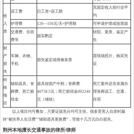
无固定收入按行业平
误工费
日工资×误工期
均
收
入
护理费
120—150元/天×护理期
可申请护票或按票据
类
交通费、住宿
转院、复查、鉴定产
据实酌定
费等
生
财
产
车辆、衣物、
需现场照片、购买凭
损失鉴定或维修发票
损
手机
证
失
特
辅助器具、丧
器具按国产中档；丧葬费
死亡案件还含亲属办
殊
葬费、死亡赔
40758.5元；死亡赔偿金902240
理丧葬误工、交通、
项
偿金
元（城镇）
住宿
目
以上项目均可叠加，只要证据充分均可主张。很多受害人自算时漏
掉“被扶养人生活费”“辅助器具更换费”，导致十几万元白白损失。
荆州本地擅长交通事故的律所/律师