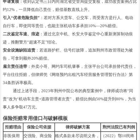
申请复核
：收到认定书三日内向湖北省交管局提交复核，成功改责案例占比
约12%，一旦降低自己责任，赔偿基数直线上升。
引入“优者危险负担”
：若对方系大货车、公交车，而受害方是行人、电动
自行车，即使同等责任，也能主张机动车多承担10%—20%赔偿。
二次鉴定车速、痕迹
：通过北京中机、长安大学鉴定中心重新测算制动痕
迹，推翻警方“超速不足”结论。
安全设施缺陷追责
：若道路护栏、信号灯故障，追加荆州市政管理处为被
告，可拿到额外20%赔偿。
雇主责任连带
：外卖小哥、网约车司机肇事，主张平台公司承担替代责任，
平台往往拒赔，但律师凭《网络预约出租汽车经营服务管理暂行办法》第
34条胜诉率极高。
通过上述手段，2023年荆州中院公布的典型案例中，律师成功将“同
责”改为“机动车主责+道路管理者次责”，赔偿比例由50%提升到80%，为当
事人多争取47万元。
保险拒赔常用借口与破解模板
拒赔理由
保险公司依据
律师破解方案
荆州法院已有判例
非医保用
交强险、商业险
格式条款未尽说明义务，
（2022）鄂10民终