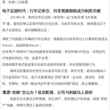
票，杜绝二次收费。
电子证据时代：行车记录仪、抖音视频都能成为制胜关键
2023年5月，荆州沙市区法院一审审理一起“出租车撞飞外卖骑
手”案。最初交警认定骑手闯红灯负主责，出租车司机次责。律师通过以下
电子证据组合，成功推翻原认定：
调取了对面路口车辆的行车记录仪，视频显示出租车经过人行横道时速度达
63km/h，远超限速40km/h；
抖音用户“荆州901”恰好拍摄发布现场视频，评论区附GPS定位，证明信号
灯转换时间仅2.7秒，设置不合理；
高德地图开放式轨迹显示出租车连续并线抢客，存在危险驾驶行为。
最终法院重新划分责任为出租车司机主责、骑手次责，赔偿金额由22
万元提高到97万元。电子证据需满足“四性”要求：合法性、真实性、关联
性、完整性。律师一般会同步申请“区块链时间戳”固证，防止被删除。
遭遇“老赖”怎么办？追加配偶、公司与刺破法人面纱
很多车主出事后立即离婚、转让房产、把车辆过户给亲戚，制造“零财
产”假象。律师可通过三条路径突围：