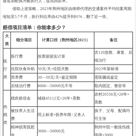
接追加配偶为被执行人，提高回款率。
借助上述策略，2023年荆州地区由律师代理的交通案件平均结案周期
缩短至5.7个月，执行到位率由42%提升到81%，翻了近一倍。
赔偿项目清单：你能拿多少？
大
细分项目
计算口径（荆州地区2023）
备注
类
含120急救、康复、后
医疗费
按票据据实计算
续治疗
医
住院伙食补助
50元/天×住院天数
2023年新标准
疗
类
营养费
30—50元/天×鉴定期限
需医嘱或鉴定
后续治疗费
8000—50000元不等
取内固定、整容等
农村20556元×20年×
残疾赔偿金
城镇45112元×20年×系数
系数
伤
被扶养人生活
孩子、父母、配偶均
残
同上标准×抚养年限÷义务人
费
可主张
类
精神损害抚慰
荆州中院一般按伤残
3000—50000元
金
等级×3000