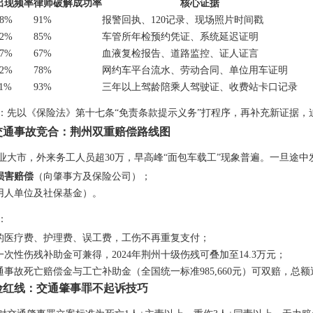
出现频率
律师破解成功率
核心证据
38%
91%
报警回执、120记录、现场照片时间戳
22%
85%
车管所年检预约凭证、系统延迟证明
17%
67%
血液复检报告、道路监控、证人证言
12%
78%
网约车平台流水、劳动合同、单位用车证明
11%
93%
三年以上驾龄陪乘人驾驶证、收费站卡口记录
：先以《保险法》第十七条“免责条款提示义务”打程序，再补充新证据，
交通事故竞合：荆州双重赔偿路线图
业大市，外来务工人员超30万，早高峰“面包车载工”现象普遍。一旦途
损害赔偿
（向肇事方及保险公司）；
用人单位及社保基金）。
：
的医疗费、护理费、误工费，工伤不再重复支付；
次性伤残补助金可兼得，2024年荆州十级伤残可叠加至14.3万元；
事故死亡赔偿金与工亡补助金（全国统一标准985,660元）可双赔，总额逼
险红线：交通肇事罪不起诉技巧