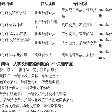
律所/律师
团队规模
专长领域
重大死亡事故、保险拒
2023年
事务所交通事故部
执业律师18人
赔
元
首席律师+助理6
事务所 许涛律师
刑民交叉、不诉辩护
2022
人
事务所 冯某春团队
执业律师12人
工伤竞合、双重赔偿
2023
事务所 交通事故诉讼中
2023
执业律师22人
人伤鉴定、后续治疗费
元
2023
事务所 李某元律师
高级合伙人
高速连环事故、多被告
40%
时间轴：从事发到赔偿到账的12个关键节点
警、报120、报保险，同步联系律师；
场固证、申请血检、尿检、车速鉴定；
色通道启动，律师垫付1—5万元抢救费；
诉前财产保全，查封肇事方不动产；
故责任认定书》，申请复核或提交补充证据；
、后续治疗费、护理依赖程度三大鉴定同步启动；
公司首次调解，确定交强险、商业险限额；