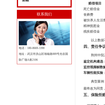
金融
赔偿项目
死亡赔偿金
联系我们
丧葬费
被扶养人生活
精神抚慰金
残疾赔偿金
以上数据
四、责任争
电话：180-8669-3390
地址：武汉市洪山区珞喻路889号光谷国
荆州中院
际广场A座2106
鉴定机构遴选
监控视频帧数
车辆性能实验
典型案例
最终改为同责，
五、保险拒