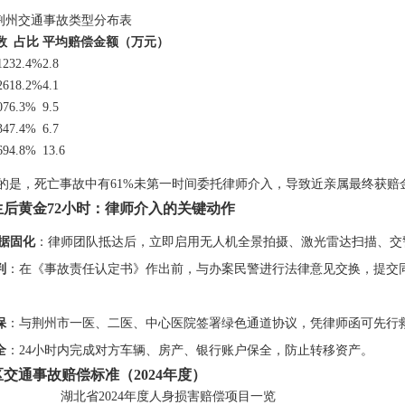
年荆州交通事故类型分布表
数
占比
平均赔偿金额（万元）
12
32.4%
2.8
26
18.2%
4.1
07
6.3%
9.5
34
7.4%
6.7
69
4.8%
13.6
的是，死亡事故中有61%未第一时间委托律师介入，导致近亲属最终获赔
后黄金72小时：律师介入的关键动作
据固化
：律师团队抵达后，立即启用无人机全景拍摄、激光雷达扫描、交
判
：在《事故责任认定书》作出前，与办案民警进行法律意见交换，提交
保
：与荆州市一医、二医、中心医院签署绿色通道协议，凭律师函可先行救
全
：24小时内完成对方车辆、房产、银行账户保全，防止转移资产。
交通事故赔偿标准（2024年度）
湖北省2024年度人身损害赔偿项目一览