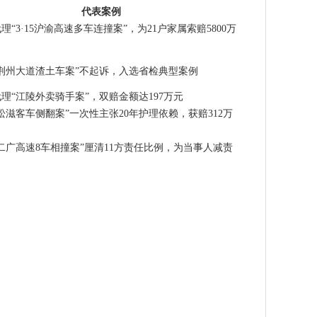
代表案例
代理“3·15沪渝高速多车连撞案”，为21户家属索赔5800万
年“荆州大道渣土车案”不起诉，入选省检典型案例
年代理“江陵外卖骑手案”，双赔金额达197万元
年“松滋客车侧翻案”一次性主张20年护理依赖，获赔312万
年“二广高速8车相撞案”厘清11方责任比例，为当事人减责