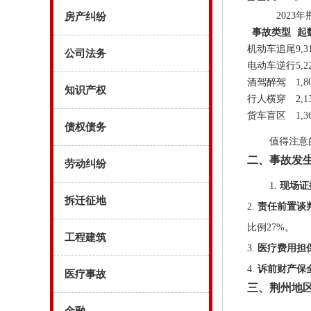
2023
房产纠纷
事故类型
起
机动车追尾
9,3
公司法务
电动车逆行
5,2
酒驾醉驾
1,8
知识产权
行人横穿
2,1
货车盲区
1,3
债权债务
值得注意
二、事故发生
劳动纠纷
1.
现场证
拆迁征地
2.
责任前置谈
比例27%。
工程建筑
3.
医疗费用担
4.
诉前财产保
医疗事故
三、荆州地区