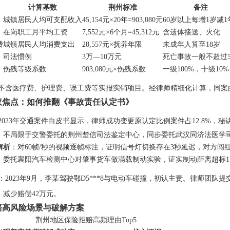
计算基数
荆州标准
备注
城镇居民人均可支配收入
45,154元×20年=903,080元
60岁以上每增1岁减1
在岗职工月平均工资
7,552元×6个月=45,312元
含遗体接送、火化
费
城镇居民人均消费支出
28,557元×抚养年限
未成年人算至18岁
司法惯例
3万—10万元
死亡事故一般不超过
伤残等级系数
903,080元×伤残系数
一级100%，十级10%
不含医疗费、护理费、误工费等实报实销项目。经律师精细化计算，同案由平
议焦点：如何推翻《事故责任认定书》
2023年交通案件白皮书显示，律师成功变更原认定比例案件占12.8%，秘
：不局限于交警委托的荆州楚信司法鉴定中心，同步委托武汉同济法医学司
解析
：对60帧/秒的视频逐帧标注，证明信号灯切换存在3秒延迟，对方闯
：委托襄阳汽车检测中心对肇事货车做满载制动实验，证实制动距离超标1
：2023年9月，李某驾驶鄂D5***8与电动车碰撞，初认主责。律师团队提
减少赔偿42万元。
赔高风险场景与破解方案
荆州地区保险拒赔高频理由Top5