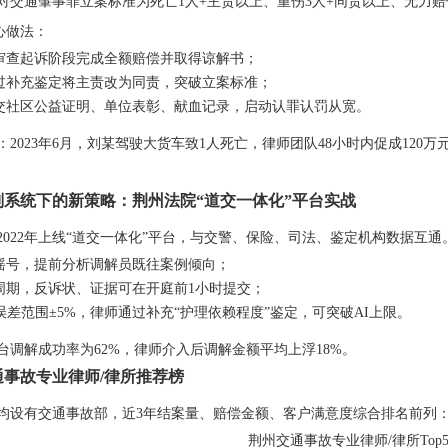
对交通肇事罪立案标准为
死亡1人+主责以上、重伤3人+同责以上、无力赔
心做法：
审查起诉阶段完成全额赔偿并取得谅解书；
过补充鉴定将主责改为同责，突破立案标准；
交社区公益证明、单位表彰、献血记录，启动认罪认罚从宽。
：2023年6月，刘某驾驶大货车致1人死亡，律师团队48小时内促成
120
判系统下的新策略：荆州法院“道交一体化”平台实战
2022年上线“道交一体化”平台，与交警、保险、司法、鉴定机构数据互
摇号，提前分析调解员既往案例倾向；
周期，反诉状、证据可在开庭前1小时提交；
误差范围±5%，律师通过补充“护理依赖程度”鉴定，可突破AI上限。
年平台调解成功率为62%，律师介入后调解金额平均上浮18%。
事故专业律师/律所推荐榜
均设有交通事故部，近3年结案量、赔偿金额、客户满意度综合排名前列
荆州交通事故专业律师/律所Top