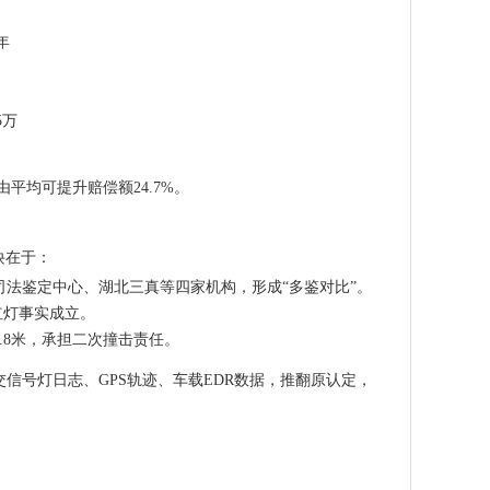
年
5万
均可提升赔偿额24.7%。
诀在于：
法鉴定中心、湖北三真等四家机构，形成“多鉴对比”。
红灯事实成立。
.8米，承担二次撞击责任。
交
信号灯日志、GPS轨迹、车载EDR数据
，推翻原认定，