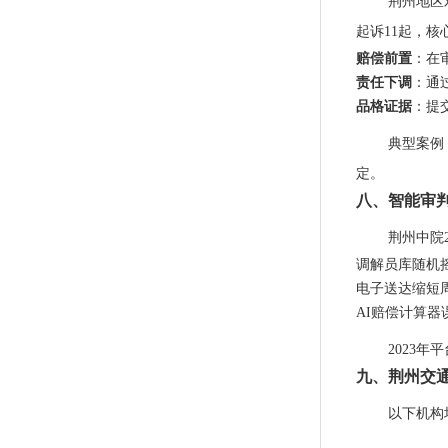
荆州地区
起诉11起，核
赔偿前置
：在
责任下调
：通
品格证据
：提
典型案例
定。
八、智能审
荆州中院
调解员库随机
电子送达缩短
AI赔偿计算器
2023
九、荆州交通
以下机构