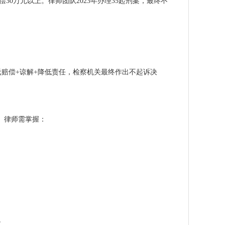
偿30万元以上
。律师团队2023年办理35起刑案，最终不
万元赔偿+谅解+降低责任
，检察机关最终作出不起诉决
通。律师需掌握：
：
5