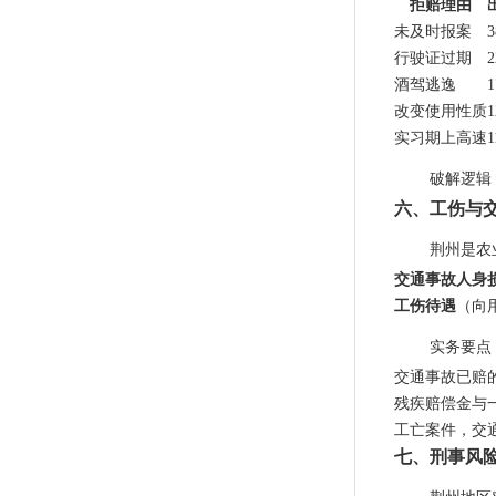
拒赔理由
未及时报案
行驶证过期
酒驾逃逸
改变使用性质
实习期上高速
破解逻辑
六、工伤与
荆州是农
交通事故人身
工伤待遇
（向
实务要点
交通事故已赔
残疾赔偿金与一
工亡案件，交通
七、刑事风