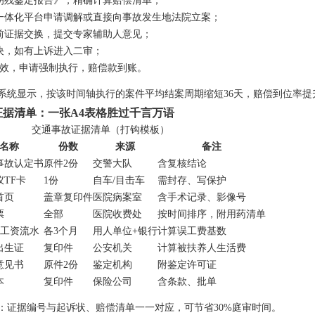
伤残鉴定报告》，精确计算赔偿清单；
一体化平台申请调解或直接向事故发生地法院立案；
前证据交换，提交专家辅助人意见；
决，如有上诉进入二审；
效，申请强制执行，赔偿款到账。
系统显示，按该时间轴执行的案件平均结案周期缩短36天，赔偿到位率提升
证据清单：一张A4表格胜过千言万语
交通事故证据清单（打钩模板）
名称
份数
来源
备注
事故认定书
原件2份
交警大队
含复核结论
TF卡
1份
自车/目击车
需封存、写保护
首页
盖章复印件
医院病案室
含手术记录、影像号
票
全部
医院收费处
按时间排序，附用药清单
+工资流水
各3个月
用人单位+银行
计算误工费基数
出生证
复印件
公安机关
计算被扶养人生活费
意见书
原件2份
鉴定机构
附鉴定许可证
本
复印件
保险公司
含条款、批单
：证据编号与起诉状、赔偿清单一一对应，可节省30%庭审时间。