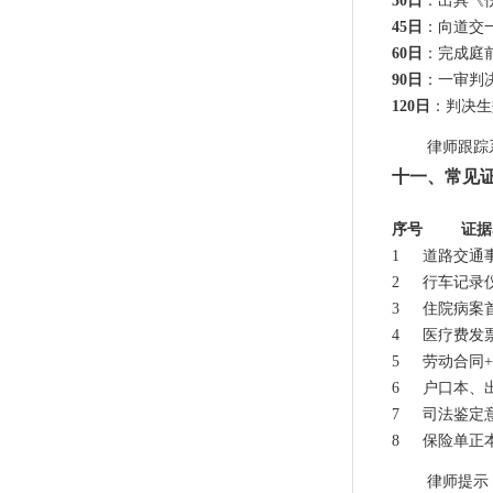
30日
：出具《
45日
：向道交
60日
：完成庭
90日
：一审判
120日
：判决生
律师跟踪
十一、常见
序号
证据
1
道路交通
2
行车记录仪
3
住院病案
4
医疗费发
5
劳动合同
6
户口本、
7
司法鉴定
8
保险单正
律师提示